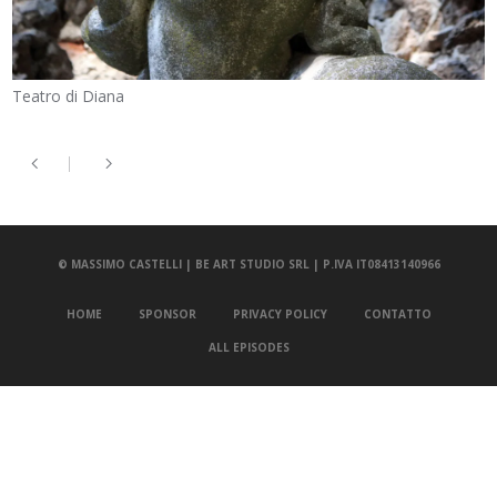
Teatro di Diana
© MASSIMO CASTELLI | BE ART STUDIO SRL | P.IVA IT08413140966
HOME
SPONSOR
PRIVACY POLICY
CONTATTO
ALL EPISODES