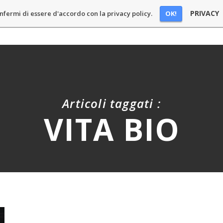
PRIVACY
OK!
nfermi di essere d'accordo con la privacy policy.
E
BLOG
PODCAST
CHI SONO
SPONSOR
CONT
Articoli taggati :
VITA BIO