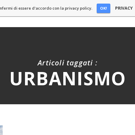
PRIVACY
OK!
nfermi di essere d'accordo con la privacy policy.
E
BLOG
PODCAST
CHI SONO
SPONSOR
CONT
Articoli taggati :
URBANISMO