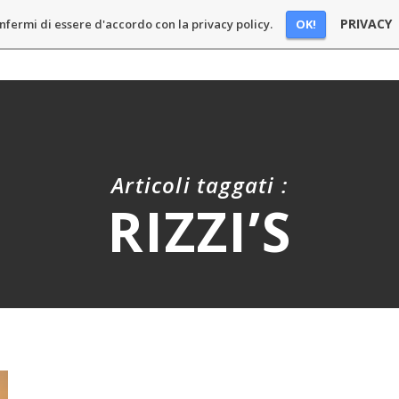
PRIVACY
OK!
nfermi di essere d'accordo con la privacy policy.
E
BLOG
PODCAST
CHI SONO
SPONSOR
CONT
Articoli taggati :
RIZZI’S