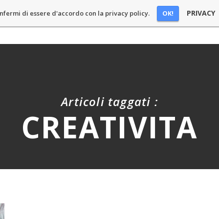
PRIVACY
OK!
nfermi di essere d'accordo con la privacy policy.
E
BLOG
PODCAST
CHI SONO
SPONSOR
CONT
Articoli taggati :
CREATIVITA