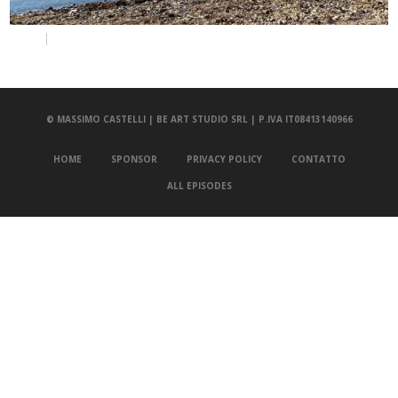
© MASSIMO CASTELLI | BE ART STUDIO SRL | P.IVA IT08413140966
HOME
SPONSOR
PRIVACY POLICY
CONTATTO
ALL EPISODES