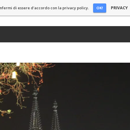
PRIVACY
OK!
nfermi di essere d'accordo con la privacy policy.
E
BLOG
PODCAST
CHI SONO
SPONSOR
CONT