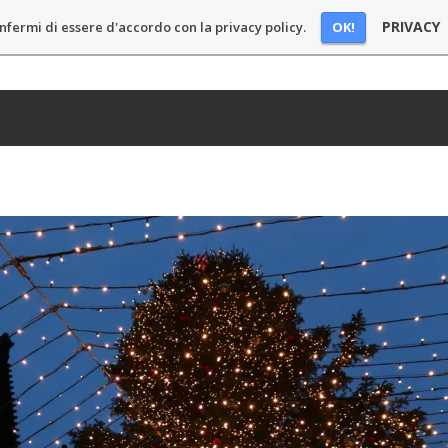
PRIVACY
OK!
nfermi di essere d'accordo con la privacy policy.
E
BLOG
PODCAST
CHI SONO
SPONSOR
CONT