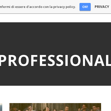
PRIVACY
OK!
nfermi di essere d'accordo con la privacy policy.
E
BLOG
PODCAST
CHI SONO
SPONSOR
CONT
PROFESSIONA